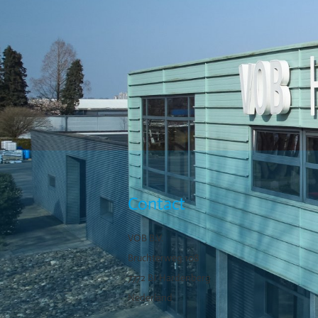
Contact
VOB B.V.
Bruchterweg 108
7772 BJ Hardenberg
Nederland