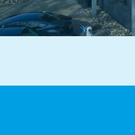
0523261740
info@
vobhardenberg.nl
www.vobhardenberg.nl