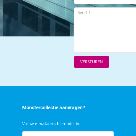
VERSTUREN
Monstercollectie aanvragen?
Vul uw e-mailadres hieronder in.